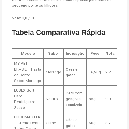
pequeno porte ou filhotes.
Nota: 8,0 / 10
Tabela Comparativa Rápida
Modelo
Sabor
Indicação
Peso
Nota
MY PET
BRASIL – Pasta
Cães e
Morango
16,90g
9,2
de Dente
gatos
Sabor Morango
LUBEX Soft
Pets com
Care
Neutro
gengivas
85g
9,0
Dentalguard
sensíveis
Suave
CHOCMASTER
Cães e
– Creme Dental
Carne
60g
8,7
gatos
Sabor Carne