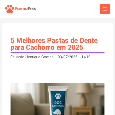
Ir
Main
para
o
Men
conteúdo
5 Melhores Pastas de Dente
para Cachorro em 2025
Eduardo Henrique Gomes
03/07/2025
14:19