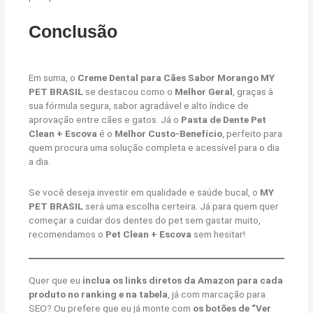
Conclusão
Em suma, o
Creme Dental para Cães Sabor Morango MY
PET BRASIL
se destacou como o
Melhor Geral
, graças à
sua fórmula segura, sabor agradável e alto índice de
aprovação entre cães e gatos. Já o
Pasta de Dente Pet
Clean + Escova
é o
Melhor Custo-Benefício
, perfeito para
quem procura uma solução completa e acessível para o dia
a dia.
Se você deseja investir em qualidade e saúde bucal, o
MY
PET BRASIL
será uma escolha certeira. Já para quem quer
começar a cuidar dos dentes do pet sem gastar muito,
recomendamos o
Pet Clean + Escova
sem hesitar!
Quer que eu
inclua os links diretos da Amazon para cada
produto no ranking e na tabela
, já com marcação para
SEO? Ou prefere que eu já monte com
os botões de “Ver