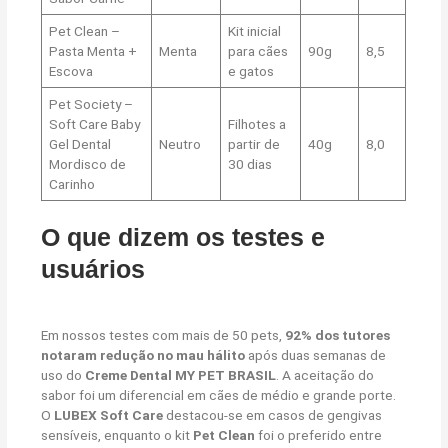
Pet Clean –
Kit inicial
Pasta Menta +
Menta
para cães
90g
8,5
Escova
e gatos
Pet Society –
Soft Care Baby
Filhotes a
Gel Dental
Neutro
partir de
40g
8,0
Mordisco de
30 dias
Carinho
O que dizem os testes e
usuários
Em nossos testes com mais de 50 pets,
92% dos tutores
notaram redução no mau hálito
após duas semanas de
uso do
Creme Dental MY PET BRASIL
. A aceitação do
sabor foi um diferencial em cães de médio e grande porte.
O
LUBEX Soft Care
destacou-se em casos de gengivas
sensíveis, enquanto o kit
Pet Clean
foi o preferido entre