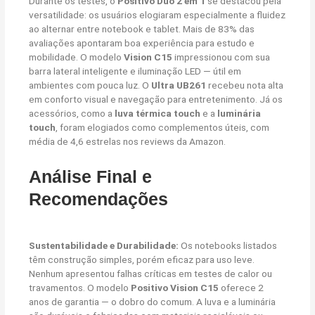
Durante os testes, o
Positivo Duo 2 em 1
se destacou pela
versatilidade: os usuários elogiaram especialmente a fluidez
ao alternar entre notebook e tablet. Mais de 83% das
avaliações apontaram boa experiência para estudo e
mobilidade. O modelo
Vision C15
impressionou com sua
barra lateral inteligente e iluminação LED — útil em
ambientes com pouca luz. O
Ultra UB261
recebeu nota alta
em conforto visual e navegação para entretenimento. Já os
acessórios, como a
luva térmica touch
e a
luminária
touch
, foram elogiados como complementos úteis, com
média de 4,6 estrelas nos reviews da Amazon.
Análise Final e
Recomendações
Sustentabilidade e Durabilidade:
Os notebooks listados
têm construção simples, porém eficaz para uso leve.
Nenhum apresentou falhas críticas em testes de calor ou
travamentos. O modelo
Positivo Vision C15
oferece 2
anos de garantia — o dobro do comum. A luva e a luminária