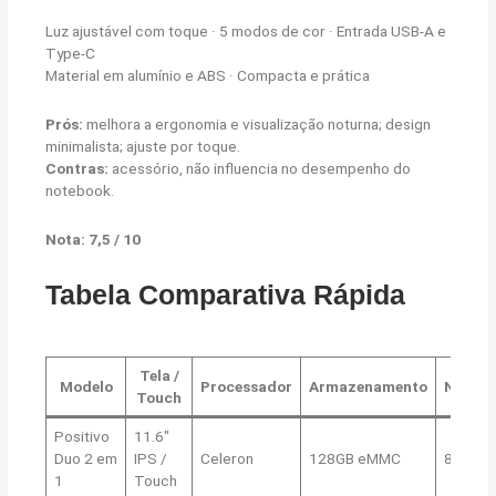
Luz ajustável com toque · 5 modos de cor · Entrada USB-A e
Type-C
Material em alumínio e ABS · Compacta e prática
Prós:
melhora a ergonomia e visualização noturna; design
minimalista; ajuste por toque.
Contras:
acessório, não influencia no desempenho do
notebook.
Nota: 7,5 / 10
Tabela Comparativa Rápida
Tela /
Modelo
Processador
Armazenamento
Nota
Touch
Positivo
11.6″
Duo 2 em
IPS /
Celeron
128GB eMMC
8,7
1
Touch