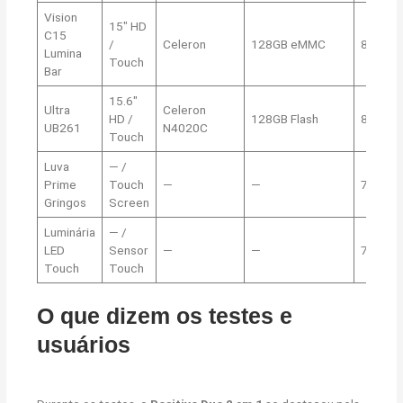
Vision
15″ HD
C15
/
Celeron
128GB eMMC
8,5
Lumina
Touch
Bar
15.6″
Ultra
Celeron
HD /
128GB Flash
8,2
UB261
N4020C
Touch
Luva
— /
Prime
Touch
—
—
7,9
Gringos
Screen
Luminária
— /
LED
Sensor
—
—
7,5
Touch
Touch
O que dizem os testes e
usuários