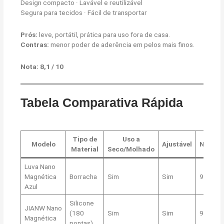
Design compacto · Lavável e reutilizável
Segura para tecidos · Fácil de transportar
Prós:
leve, portátil, prática para uso fora de casa.
Contras:
menor poder de aderência em pelos mais finos.
Nota: 8,1 / 10
Tabela Comparativa Rápida
Tipo de
Uso a
Modelo
Ajustável
Nota
Material
Seco/Molhado
Luva Nano
Magnética
Borracha
Sim
Sim
9,2
Azul
Silicone
JIANW Nano
(180
Sim
Sim
9,0
Magnética
pontas)