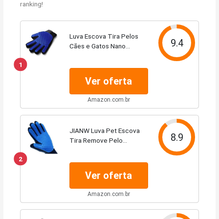
ranking!
Luva Escova Tira Pelos
9.4
Cães e Gatos Nano
Magnética - Azul -
1
Borracha - Moderno -
Desconhecido
Ver oferta
Amazon.com.br
JIANW Luva Pet Escova
8.9
Tira Remove Pelo
Cachorro Gato Nano
2
Magnética
Ver oferta
Amazon.com.br