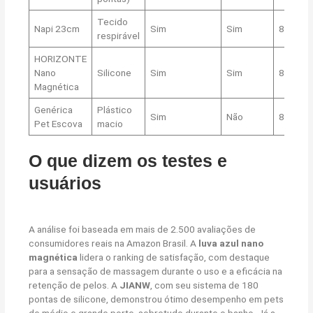
Tecido
Napi 23cm
Sim
Sim
8,8
respirável
HORIZONTE
Nano
Silicone
Sim
Sim
8,5
Magnética
Genérica
Plástico
Sim
Não
8,1
Pet Escova
macio
O que dizem os testes e
usuários
A análise foi baseada em mais de 2.500 avaliações de
consumidores reais na Amazon Brasil. A
luva azul nano
magnética
lidera o ranking de satisfação, com destaque
para a sensação de massagem durante o uso e a eficácia na
retenção de pelos. A
JIANW
, com seu sistema de 180
pontas de silicone, demonstrou ótimo desempenho em pets