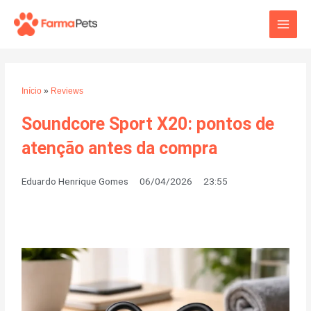
Ir
Main
para
o
Men
conteúdo
Início
»
Reviews
Soundcore Sport X20: pontos de
atenção antes da compra
Eduardo Henrique Gomes
06/04/2026
23:55