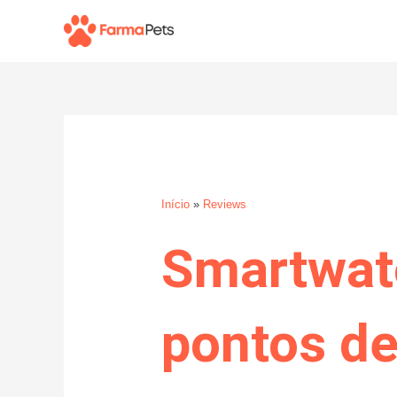
Ir
para
o
conteúdo
Início
»
Reviews
Smartwat
pontos de