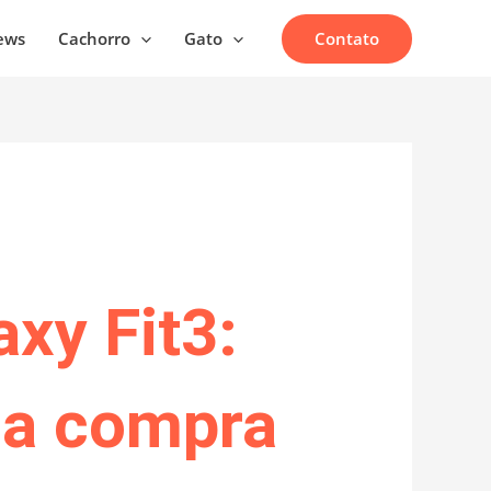
Contato
ews
Cachorro
Gato
xy Fit3:
da compra