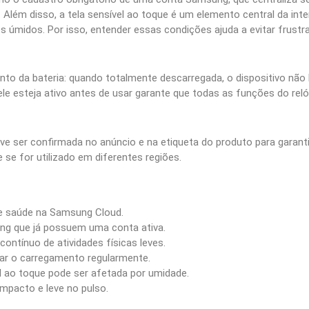
 Além disso, a tela sensível ao toque é um elemento central da in
úmidos. Por isso, entender essas condições ajuda a evitar frustra
to da bateria: quando totalmente descarregada, o dispositivo não 
ele esteja ativo antes de usar garante que todas as funções do rel
eve ser confirmada no anúncio e na etiqueta do produto para garant
se for utilizado em diferentes regiões.
de saúde na Samsung Cloud.
g que já possuem uma conta ativa.
tínuo de atividades físicas leves.
r o carregamento regularmente.
l ao toque pode ser afetada por umidade.
mpacto e leve no pulso.