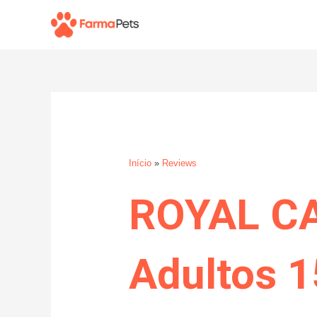
Ir
para
o
conteúdo
Início
»
Reviews
ROYAL C
Adultos 1