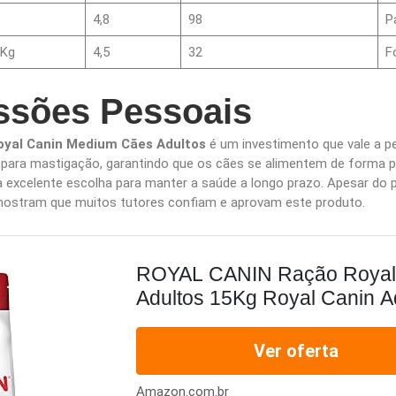
4,8
98
P
0Kg
4,5
32
F
ssões Pessoais
oyal Canin Medium Cães Adultos
é um investimento que vale a p
 para mastigação, garantindo que os cães se alimentem de forma pr
a excelente escolha para manter a saúde a longo prazo. Apesar do p
mostram que muitos tutores confiam e aprovam este produto.
ROYAL CANIN Ração Royal
Adultos 15Kg Royal Canin Ad
Ver oferta
Amazon.com.br