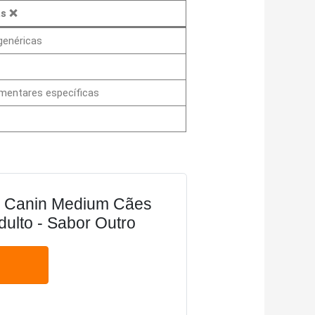
as
❌
genéricas
mentares específicas
 Canin Medium Cães
ulto - Sabor Outro