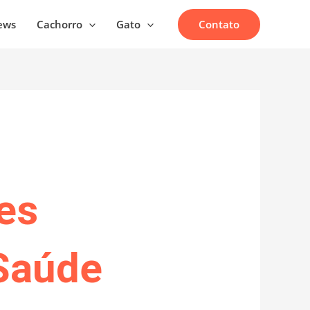
Contato
ews
Cachorro
Gato
es
 Saúde