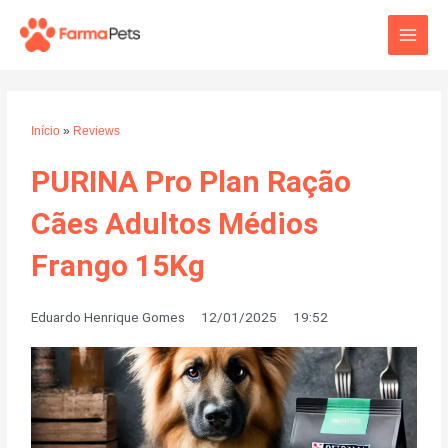
Ir
Main
para
o
Men
conteúdo
Início
»
Reviews
PURINA Pro Plan Ração
Cães Adultos Médios
Frango 15Kg
Eduardo Henrique Gomes
12/01/2025
19:52