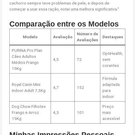
cachorro sempre teve problemas de pele, e depois de
começar a usar essa ração, notei uma melhora significativa.”
Comparação entre os Modelos
Número de
Modelo
Avaliação
Destaques
Avaliações
PURINA Pro Plan
OptiHealth,
Cães Adultos
4,5
72
sem
Médios Frango
corantes
15Kg
Fórmula
Royal Canin Mini
adaptada
4,7
152
Indoor Adult 7,5Kg
para
indoor
Dog Chow Filhotes
Preço
Frango e Arroz
4,3
101
mais
15Kg
acessível
Minhas Impressões Pessoais