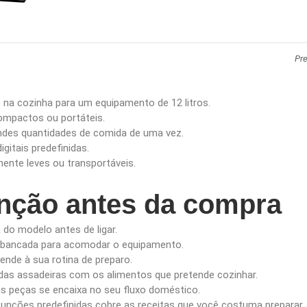
Pr
na cozinha para um equipamento de 12 litros.
ompactos ou portáteis.
des quantidades de comida de uma vez.
itais predefinidas.
nte leves ou transportáveis.
enção antes da compra
a do modelo antes de ligar.
 bancada para acomodar o equipamento.
tende à sua rotina de preparo.
as assadeiras com os alimentos que pretende cozinhar.
as peças se encaixa no seu fluxo doméstico.
m funções predefinidas cobre as receitas que você costuma preparar.