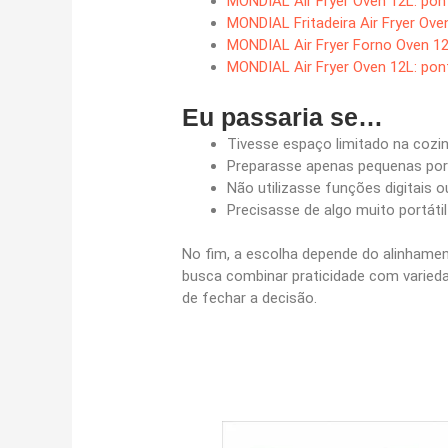
MONDIAL Air Fryer Oven 12L: po
MONDIAL Fritadeira Air Fryer Ov
MONDIAL Air Fryer Forno Oven 1
MONDIAL Air Fryer Oven 12L: po
Eu passaria se…
Tivesse espaço limitado na cozi
Preparasse apenas pequenas porç
Não utilizasse funções digitais o
Precisasse de algo muito portáti
No fim, a escolha depende do alinhamen
busca combinar praticidade com varieda
de fechar a decisão.