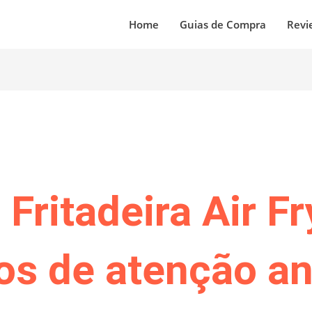
Home
Guias de Compra
Revi
ritadeira Air F
os de atenção an