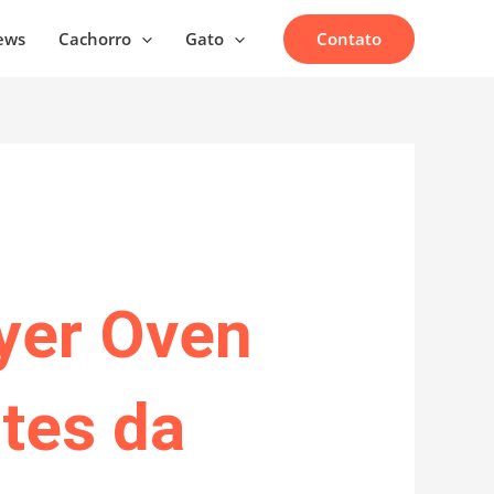
Contato
ews
Cachorro
Gato
ryer Oven
tes da