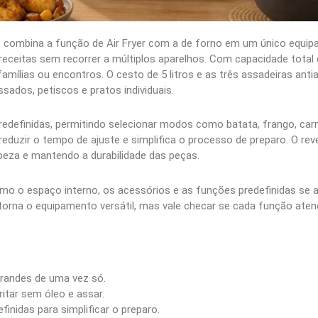
L combina a função de Air Fryer com a de forno em um único equipam
receitas sem recorrer a múltiplos aparelhos. Com capacidade total 
amílias ou encontros. O cesto de 5 litros e as três assadeiras ant
sados, petiscos e pratos individuais.
redefinidas, permitindo selecionar modos como batata, frango, carne
 reduzir o tempo de ajuste e simplifica o processo de preparo. O re
mpeza e mantendo a durabilidade das peças.
omo o espaço interno, os acessórios e as funções predefinidas se a
s torna o equipamento versátil, mas vale checar se cada função at
randes de uma vez só.
itar sem óleo e assar.
inidas para simplificar o preparo.