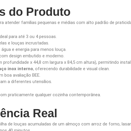
as do Produto
ra atender famílias pequenas e médias com alto padrão de praticida
 ideal para até 3 ou 4 pessoas.
elas e louças incrustadas.
o água e energia para menos louça.
 com design embutido e moderno.
m profundidade x 44,8 cm largura x 84,5 cm altura), permitindo ins
o inox interno
, oferecendo durabilidade e visual clean.
om boa avaliação BEE.
am a diferentes utensílios.
 com praticamente qualquer cozinha contemporânea.
iência Real
pilha de louças acumuladas de um almoço com arroz de forno, lasa
enos 40 minutos.