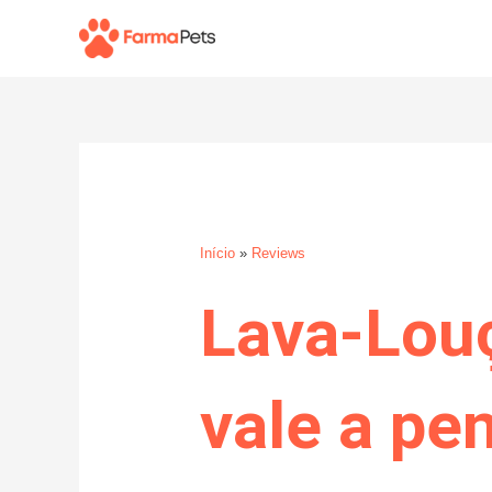
Ir
para
o
conteúdo
Início
»
Reviews
Lava-Lou
vale a pe