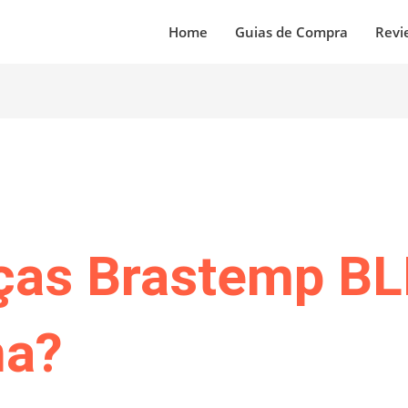
Home
Guias de Compra
Revi
ças Brastemp B
na?