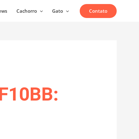
Contato
ews
Cachorro
Gato
LF10BB: