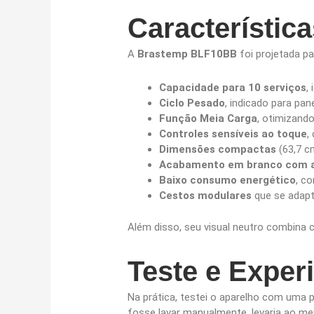
Característic
A
Brastemp BLF10BB
foi projetada pa
Capacidade para 10 serviços
,
Ciclo Pesado
, indicado para pan
Função Meia Carga
, otimizand
Controles sensíveis ao toque
,
Dimensões compactas
(63,7 c
Acabamento em branco com aç
Baixo consumo energético
, c
Cestos modulares
que se adapt
Além disso, seu visual neutro combina
Teste e Exper
Na prática, testei o aparelho com uma 
fosse lavar manualmente, levaria ao m