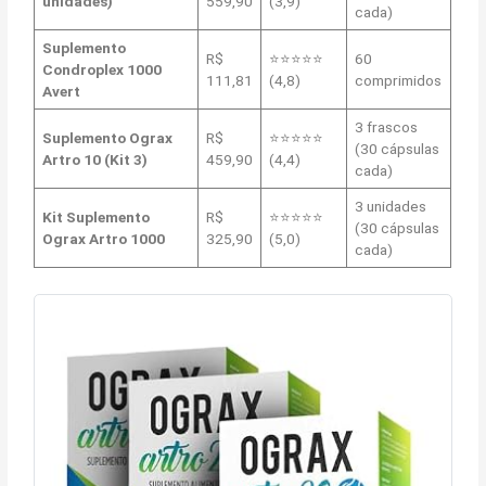
unidades)
559,90
(3,9)
cada)
Suplemento
R$
⭐⭐⭐⭐⭐
60
Condroplex 1000
111,81
(4,8)
comprimidos
Avert
3 frascos
Suplemento Ograx
R$
⭐⭐⭐⭐⭐
(30 cápsulas
Artro 10 (Kit 3)
459,90
(4,4)
cada)
3 unidades
Kit Suplemento
R$
⭐⭐⭐⭐⭐
(30 cápsulas
Ograx Artro 1000
325,90
(5,0)
cada)