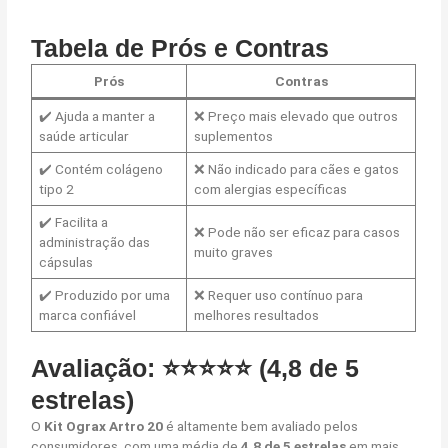
Tabela de Prós e Contras
Prós
Contras
✔️ Ajuda a manter a
❌ Preço mais elevado que outros
saúde articular
suplementos
✔️ Contém colágeno
❌ Não indicado para cães e gatos
tipo 2
com alergias específicas
✔️ Facilita a
❌ Pode não ser eficaz para casos
administração das
muito graves
cápsulas
✔️ Produzido por uma
❌ Requer uso contínuo para
marca confiável
melhores resultados
Avaliação: ⭐⭐⭐⭐⭐ (4,8 de 5
estrelas)
O
Kit Ograx Artro 20
é altamente bem avaliado pelos
consumidores, com uma média de
4,8 de 5 estrelas
em mais