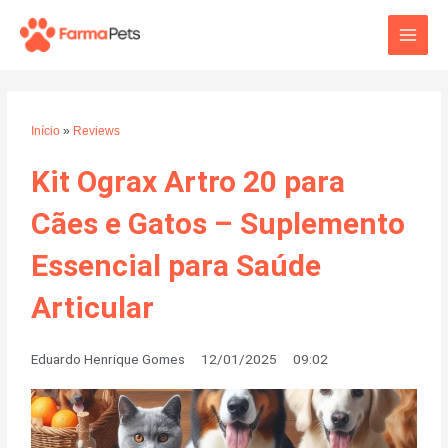
Ir
Main
para
o
Men
conteúdo
Início
»
Reviews
Kit Ograx Artro 20 para
Cães e Gatos – Suplemento
Essencial para Saúde
Articular
Eduardo Henrique Gomes
12/01/2025
09:02