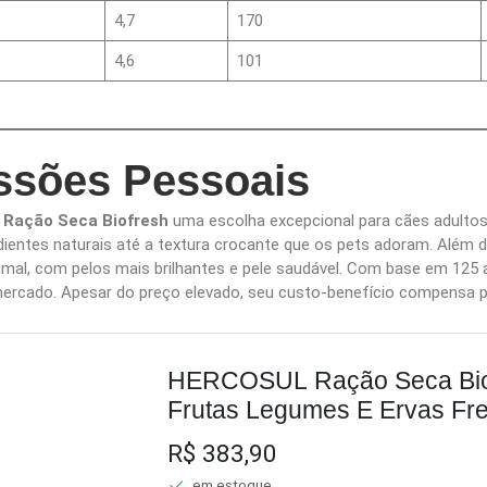
4,7
170
4,6
101
ssões Pessoais
Ração Seca Biofresh
uma escolha excepcional para cães adultos
dientes naturais até a textura crocante que os pets adoram. Além d
imal, com pelos mais brilhantes e pele saudável. Com base em 125 av
ercado. Apesar do preço elevado, seu custo-benefício compensa pe
HERCOSUL Ração Seca Biof
Frutas Legumes E Ervas Fr
Raças Médias 15Kg
R$ 383,90
em estoque