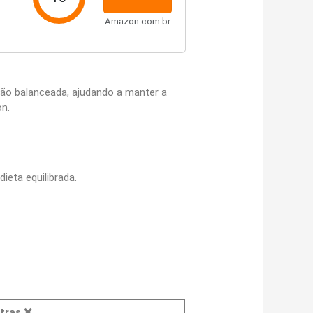
Amazon.com.br
ção balanceada, ajudando a manter a
on.
ieta equilibrada.
tras
❌