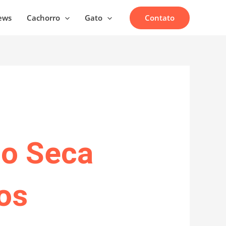
Contato
ews
Cachorro
Gato
o Seca
os