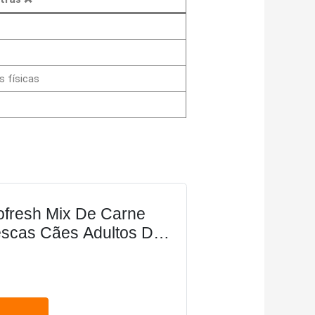
s físicas
resh Mix De Carne
escas Cães Adultos De