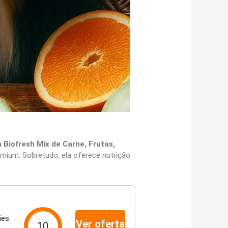
iofresh Mix de Carne, Frutas,
ium. Sobretudo, ela oferece nutrição
ães
Ver oferta
10