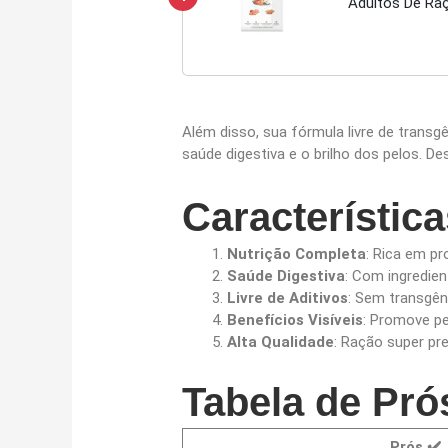
Adultos De Ra
Além disso, sua fórmula livre de trans
saúde digestiva e o brilho dos pelos. 
Característica
Nutrição Completa
: Rica em pr
Saúde Digestiva
: Com ingredie
Livre de Aditivos
: Sem transgêni
Benefícios Visíveis
: Promove pe
Alta Qualidade
: Ração super pr
Tabela de Pró
Prós
✔️