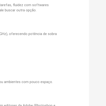
arefas, fluidez com softwares
ale buscar outra opção.
 GHz), oferecendo potência de sobra
as ou ambientes com pouco espaço.
com editores da Adobe (Photoshop e