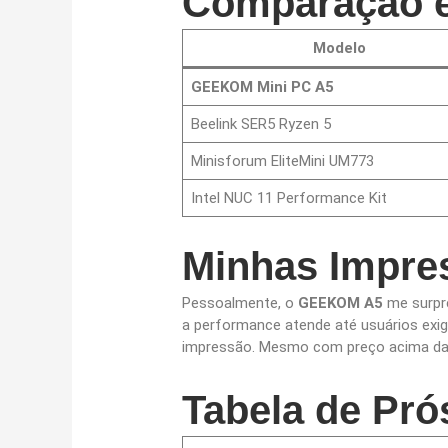
Comparação e
Modelo
GEEKOM Mini PC A5
Beelink SER5 Ryzen 5
Minisforum EliteMini UM773
Intel NUC 11 Performance Kit
Minhas Impre
Pessoalmente, o
GEEKOM A5
me surpre
a performance atende até usuários exi
impressão. Mesmo com preço acima da m
Tabela de Pró