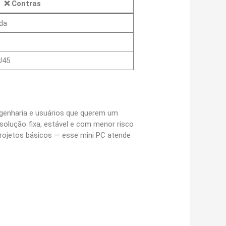
❌
Contras
da
J45
engenharia e usuários que querem um
olução fixa, estável e com menor risco
rojetos básicos — esse mini PC atende