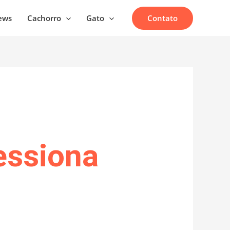
Contato
ews
Cachorro
Gato
essiona