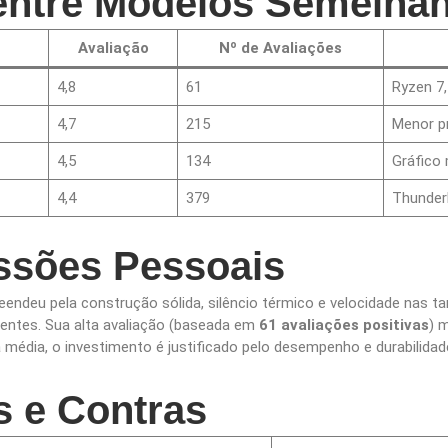
ntre Modelos Semelhan
Avaliação
Nº de Avaliações
4,8
61
Ryzen 7,
4,7
215
Menor p
4,5
134
Gráfico 
4,4
379
Thunderb
ssões Pessoais
endeu pela construção sólida, silêncio térmico e velocidade nas tar
gentes. Sua alta avaliação (baseada em
61 avaliações positivas
) 
édia, o investimento é justificado pelo desempenho e durabilidad
s e Contras