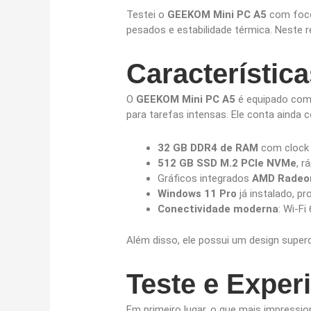
Testei o
GEEKOM Mini PC A5
com foco
pesados e estabilidade térmica. Neste r
Característic
O
GEEKOM Mini PC A5
é equipado com 
para tarefas intensas. Ele conta ainda 
32 GB DDR4 de RAM
com clock 
512 GB SSD M.2 PCIe NVMe
, r
Gráficos integrados
AMD Radeo
Windows 11 Pro
já instalado, pr
Conectividade moderna
: Wi-Fi
Além disso, ele possui um design super
Teste e Exper
Em primeiro lugar, o que mais impressi