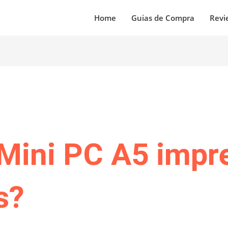
Home
Guias de Compra
Revi
ini PC A5 impr
s?