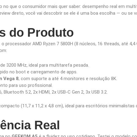
 no que o consumidor mais quer saber: desempenho real em multit
eview direto, você vai descobrir se ele é uma boa escolha — ou se v
as do Produto
o processador AMD Ryzen 7 5800H (8 núcleos, 16 threads, até 4,4
com:
de 3200 MHz, ideal para multitarefa pesada.
ápido no boot e carregamento de apps.
n Vega 8
, com suporte a até 4 monitores e resolução 8K.
onto para uso profissional.
 6, Bluetooth 5.2, 2x HDMI, 2x USB-C Gen 2, 3x USB 3.2.
compacto (11,7 x 11,2 x 4,8 cm), ideal para escritórios minimalist
iência Real
ona no
GEEKOM A5
é a fluidez no uso cotidiano. Testei o modelo 