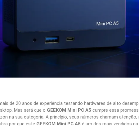
ais de 20 anos de experiência testando hardwares de alto desemp
esktop. Mas será que o
GEEKOM Mini PC A5
cumpre essa promessa?
n na sua categoria. A princípio, seus números chamam atenção, m
ubra por que este
GEEKOM Mini PC A5
é um dos mais vendidos na