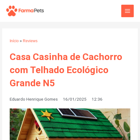
Ir
Main
para
o
Men
conteúdo
Início
»
Reviews
Casa Casinha de Cachorro
com Telhado Ecológico
Grande N5
Eduardo Henrique Gomes
16/01/2025
12:36