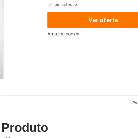
em estoque
Ver oferta
Amazon.com.br
Pr
 Produto