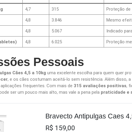
kg
4,7
315
Proteção de
4,8
3.846
Mesmo efeit
4,8
5.067
Indicado par
abletes)
4,8
6.025
Proteção men
ssões Pessoais
ulgas Cães 4,5 a 10kg
uma excelente escolha para quem quer pro
ecer
, e os cães costumam aceitá-lo sem resistência. Além disso, 
de aplicações frequentes. Com mais de
315 avaliações positivas
, 
pode ser um pouco mais alto, mas vale a pena pela
praticidade e
Bravecto Antipulgas Caes 4,
R$ 159,00