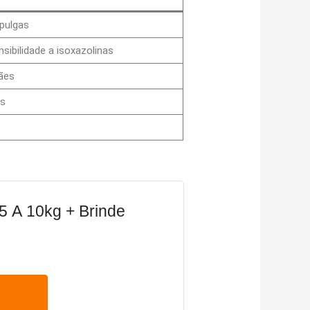
pulgas
ibilidade a isoxazolinas
ães
os
5 A 10kg + Brinde