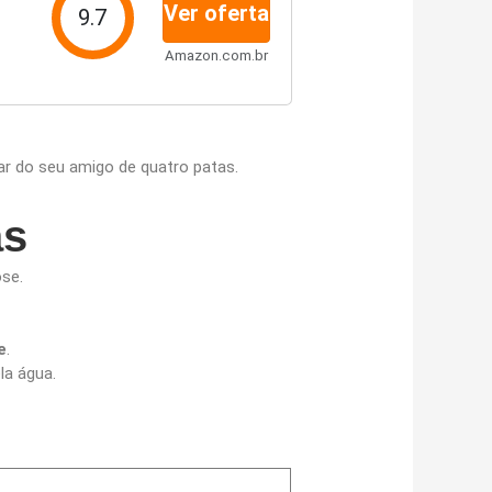
Ver oferta
9.7
Amazon.com.br
r do seu amigo de quatro patas.
as
se.
e
.
la água.