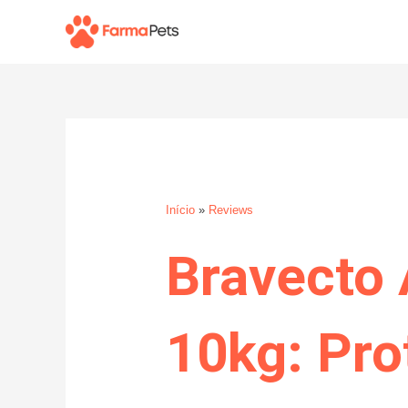
Ir
para
o
conteúdo
Início
»
Reviews
Bravecto 
10kg: Pro