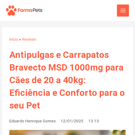
Ir
Main
para
o
Men
conteúdo
Início
»
Reviews
Antipulgas e Carrapatos
Bravecto MSD 1000mg para
Cães de 20 a 40kg:
Eficiência e Conforto para o
seu Pet
Eduardo Henrique Gomes
12/01/2025
13:13