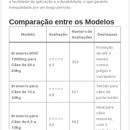
a facilidade de aplicação e a durabilidade, o que garante
tranquilidade por um longo período.
Comparação entre os Modelos
Número de
Modelo
Avaliação
Destaques
Avaliações
Proteção
Bravecto MSD
de até 3
1000mg para
⭐⭐⭐⭐⭐
meses
303
Cães de 20 a
4,9
contra
40kg
pulgas e
carrapatos
Bravecto para
Versão para
⭐⭐⭐⭐⭐
Cães de 10 a
621
cães de
4,8
20kg
porte médio
Ideal para
cães
Bravecto para
⭐⭐⭐⭐⭐
menores,
Cães de 4,5 a
862
4,8
com 2
10kg