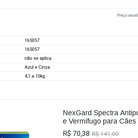
Preço atual
165057
165057
não se aplica
Azul e Cinza
4,1 a 10kg
NexGard Spectra Antip
e Vermífugo para Cães 
tablete
R$ 70,38
R$ 141,00