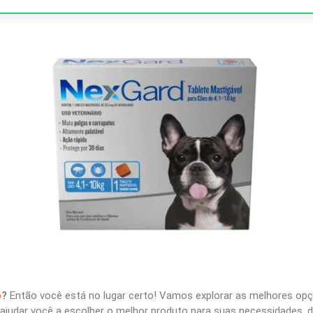
o
?
Então você está no lugar certo! Vamos explorar as melhores op
judar você a escolher o melhor produto para suas necessidades, d