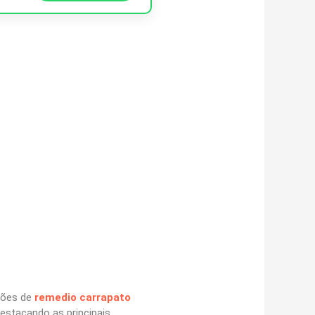
ções de
remedio carrapato
estacando as principais