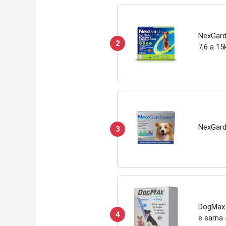
NexGard
2
7,6 a 15
NexGard
3
DogMax 
4
e sarna