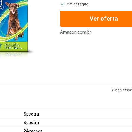
em estoque
Ver oferta
Amazon.com.br
Preço atual
Spectra
Spectra
24 meses