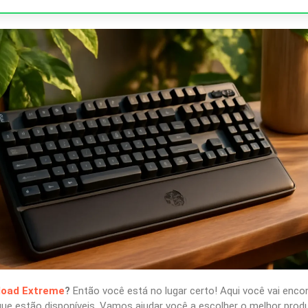
load Extreme
?
Então você está no lugar certo! Aqui você vai enc
ue estão disponíveis. Vamos ajudar você a escolher o melhor prod