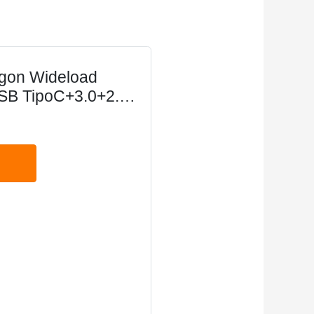
gon Wideload
USB TipoC+3.0+2.0,
ico