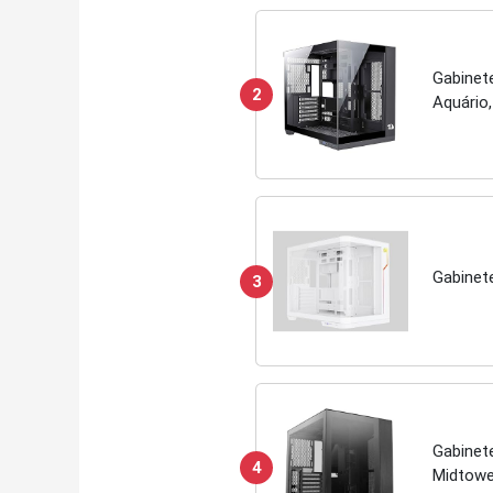
Gabinet
2
Aquário
Gabinet
3
Gabinet
4
Midtower