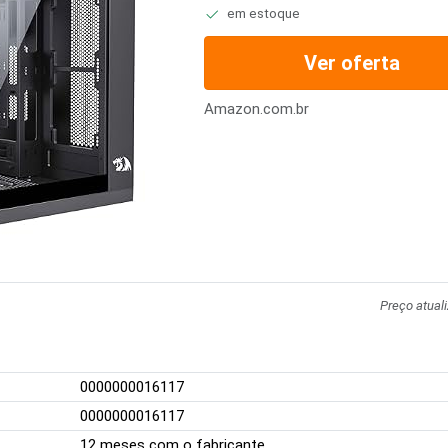
em estoque
Ver oferta
Amazon.com.br
Preço atual
0000000016117
0000000016117
12 meses com o fabricante