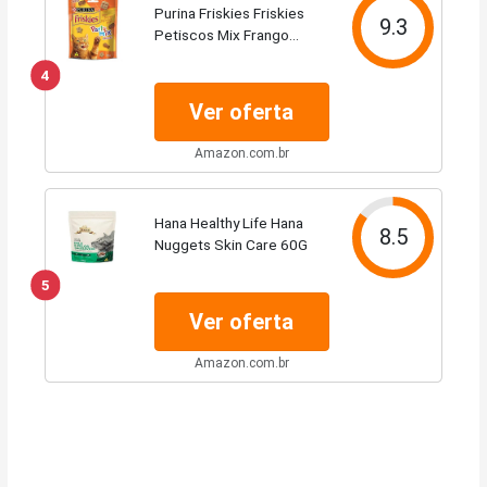
Purina Friskies Friskies
9.3
Petiscos Mix Frango
Fígado E Peru 40G
4
Ver oferta
Amazon.com.br
Hana Healthy Life Hana
8.5
Nuggets Skin Care 60G
5
Ver oferta
Amazon.com.br