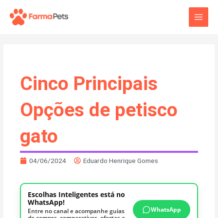
Ir
Main
para
o
Men
conteúdo
Cinco Principais
Opções de petisco
gato
04/06/2024
Eduardo Henrique Gomes
Escolhas Inteligentes está no
WhatsApp!
WhatsApp
Entre no canal e acompanhe guias
de compra, comparativos, ofertas e