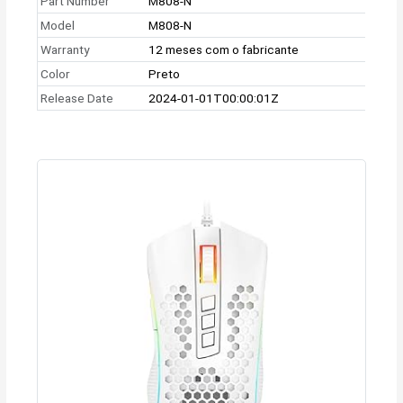
Part Number
M808-N
Model
M808-N
Warranty
12 meses com o fabricante
Color
Preto
Release Date
2024-01-01T00:00:01Z