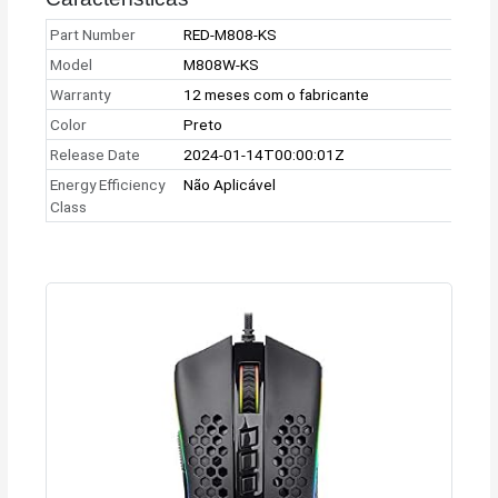
Part Number
RED-M808-KS
Model
M808W-KS
Warranty
12 meses com o fabricante
Color
Preto
Release Date
2024-01-14T00:00:01Z
Energy Efficiency
Não Aplicável
Class