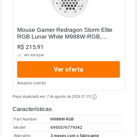
Mouse Gamer Redragon Storm Elite
RGB Lunar White M988W-RGB,
Branco
R$ 215,91
em estoque
Ver oferta
Amazon.com.br
Preço atualizado em:
7 de agosto de 2026 01:25
Características
Part Number
M988W-RGB
Model
6950376779342
Warranty
3 meses com o fabricante