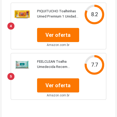
PIQUITUCHO Toalhinhas
8.2
Umed Premium 1 Unidade
Com 120 Lenços
4
Umedecidos
Ver oferta
Amazon.com.br
FEELCLEAN Toalha
7.7
Umedecida Recem
Nascido 50Un
5
Ver oferta
Amazon.com.br