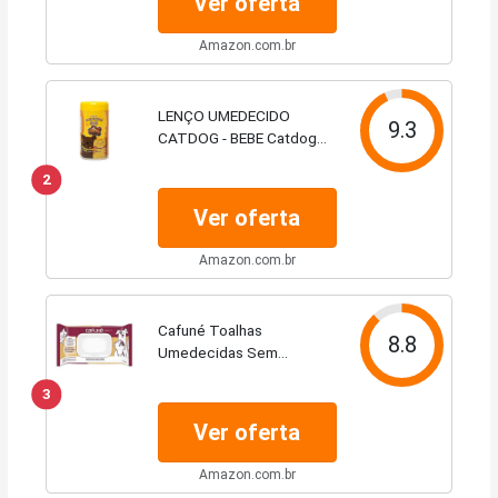
Ver oferta
Amazon.com.br
LENÇO UMEDECIDO
9.3
CATDOG - BEBE Catdog
para Cães
2
Ver oferta
Amazon.com.br
Cafuné Toalhas
8.8
Umedecidas Sem
Fragrância 50 Unidades
3
Ver oferta
Amazon.com.br