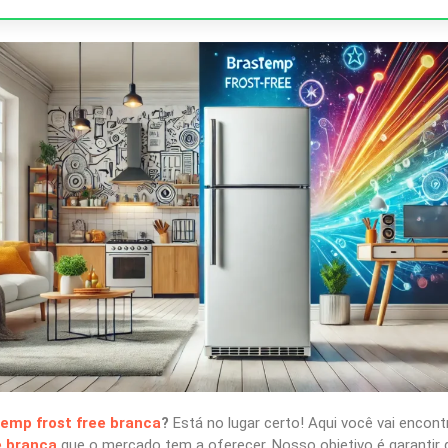
temp frost free branca
?
Está no lugar certo! Aqui você vai encon
e branca
que o mercado tem a oferecer. Nosso objetivo é garantir 