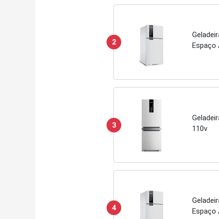
Geladei
2
Espaço 
Geladeir
3
110v
Geladei
4
Espaço 