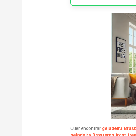
Quer encontrar
geladeira Bras
geladeira Brastemp frost fre