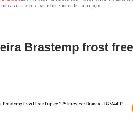
ndo as características e benefícios de cada opção.
eira Brastemp frost fre
ra Brastemp Frost Free Duplex 375 litros cor Branca - BRM44HB