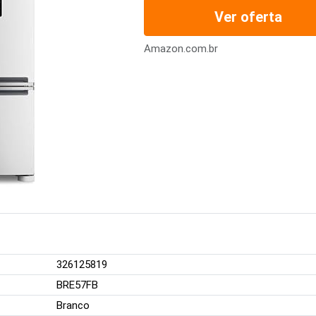
Ver oferta
Amazon.com.br
326125819
BRE57FB
Branco