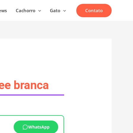
Contato
ews
Cachorro
Gato
ree branca
WhatsApp