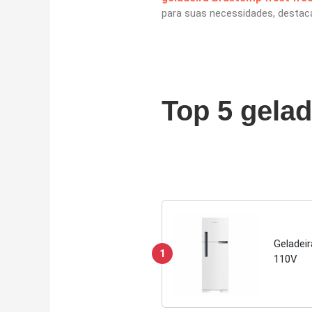
para suas necessidades, destaca
Top 5 gelad
Geladei
1
110V