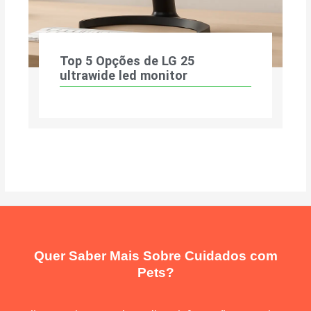
Top 5 Opções de LG 25
ultrawide led monitor
Quer Saber Mais Sobre Cuidados com
Pets?