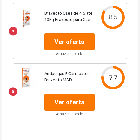
Bravecto Cães de 4.5 até
8.5
10kg Bravecto para Cães,
4.5 a 10kg,
4
Ver oferta
Amazon.com.br
Antipulgas E Carrapatos
7.7
Bravecto MSD
Transdermal 250mg Para
5
Cães De 4,5kg A 10kg
Ver oferta
Amazon.com.br