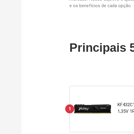
e os benefícios de cada opção.
Principais 
KF432C1
1
1,35V 1