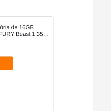
ória de 16GB
URY Beast 1,35V
esktop/gamers,