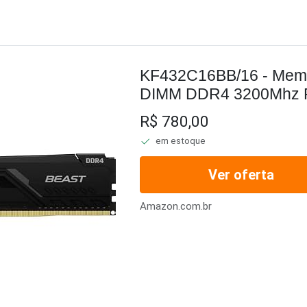
KF432C16BB/16 - Mem
DIMM DDR4 3200Mhz F
1Rx8 288 pinos para d
R$ 780,00
Preto
em estoque
Ver oferta
Amazon.com.br