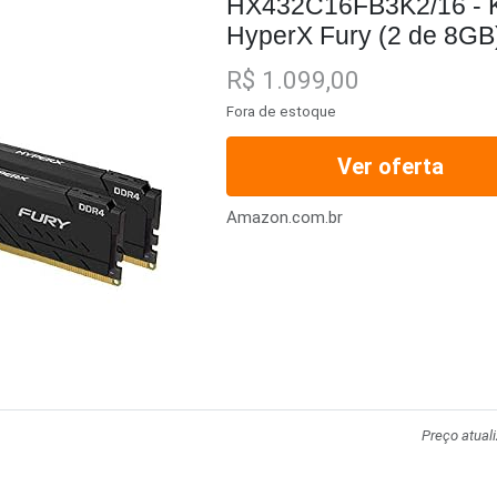
HX432C16FB3K2/16 - K
HyperX Fury (2 de 8G
3200Mhz 1,2V para des
R$ 1.099,00
Fora de estoque
Ver oferta
Amazon.com.br
Preço atual