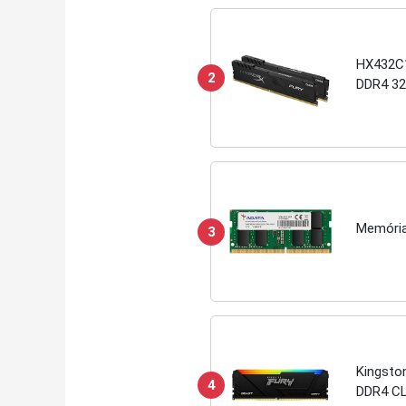
HX432C1
2
DDR4 32
Memória
3
Kingsto
4
DDR4 C