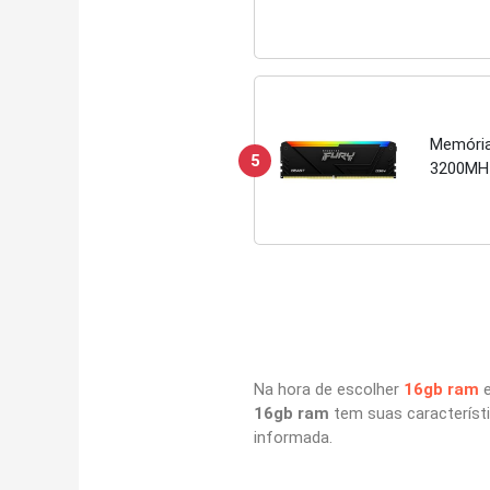
Memória
5
3200MH
Na hora de escolher
16gb ram
e
16gb ram
tem suas característi
informada.