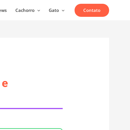
Contato
ews
Cachorro
Gato
 e