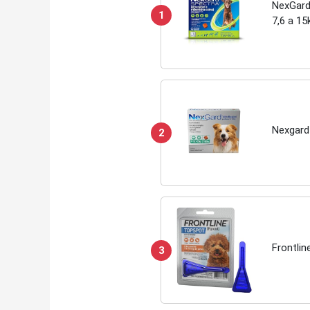
NexGard
1
7,6 a 15
Nexgard 
2
Frontlin
3