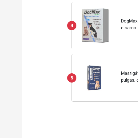
DogMax 
4
e sarna
Mastigáv
5
pulgas,