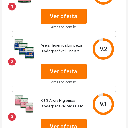
Grãos Mistos 4Kg
1
Ver oferta
Amazon.com.br
Areia Higiênica Limpeza
9.2
Biodegradável Fina Kit
12kg
2
Ver oferta
Amazon.com.br
Kit 3 Areia Higiênica
9.1
Biodegradável para Gatos
Petfive / Viva Verde Vida
3
Descomplicada 4kg
Ver oferta