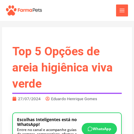
Ir
Main
para
o
Men
conteúdo
Top 5 Opções de
areia higiênica viva
verde
27/07/2024
Eduardo Henrique Gomes
Escolhas Inteligentes está no
WhatsApp!
WhatsApp
Entre no canal e acompanhe guias
de compra, comparativos, ofertas e