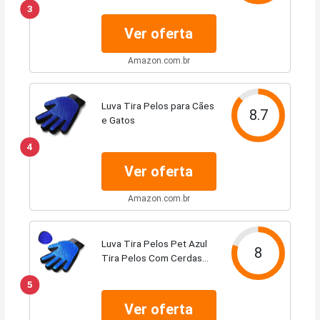
3
Pelo,Cachorro,Gato, Nano
Magnética,Escova
Ver oferta
Estimação,Luva Remove
Pelos Macia Nano
Amazon.com.br
Magnética Tira Pelos Pet
Top,Exclusivo...
Luva Tira Pelos para Cães
8.7
e Gatos
4
Ver oferta
Amazon.com.br
Luva Tira Pelos Pet Azul
8
Tira Pelos Com Cerdas
Macias Massageadoras
5
Ver oferta