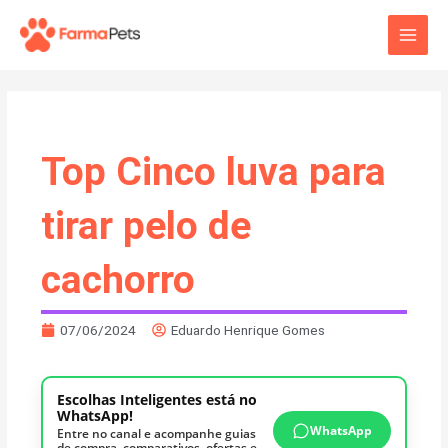
Ir
Main
para
o
Men
conteúdo
Top Cinco luva para
tirar pelo de
cachorro
07/06/2024
Eduardo Henrique Gomes
Escolhas Inteligentes está no
WhatsApp!
WhatsApp
Entre no canal e acompanhe guias
de compra, comparativos, ofertas e