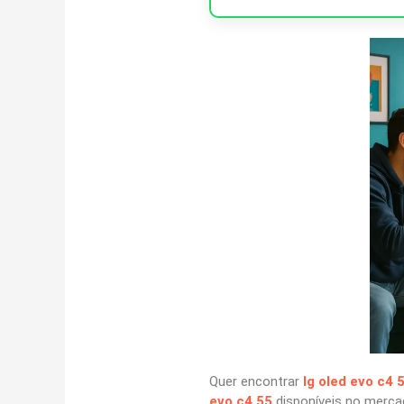
Quer encontrar
lg oled evo c4 
evo c4 55
disponíveis no mercad