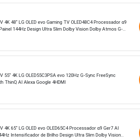
V 4K 48" LG OLED evo Gaming TV OLED48C4 Processador α9
Painel 144Hz Design Ultra Slim Dolby Vision Dolby Atmos G-
eeSync
V 55" 4K LG OLED55C3PSA evo 120Hz G-Sync FreeSync
th ThinQ AI Alexa Google 4HDMI
V 4K 65" LG OLED evo OLED65C4 Processador α9 Ger7 AI
44Hz Intensificador de Brilho Design Ultra Slim Dolby Vision