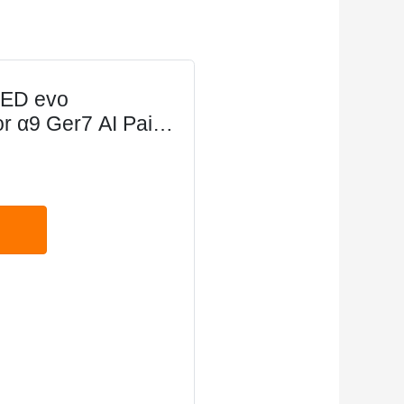
LED evo
 α9 Ger7 AI Painel
 Brilho Design Ultra
y Atmos