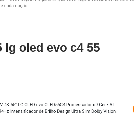
 de cada opção.
5 lg oled evo c4 55
V 4K 55" LG OLED evo OLED55C4 Processador α9 Ger7 AI
44Hz Intensificador de Brilho Design Ultra Slim Dolby Vision
tmos