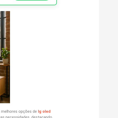
as melhores opções de
lg oled
suas necessidades, destacando