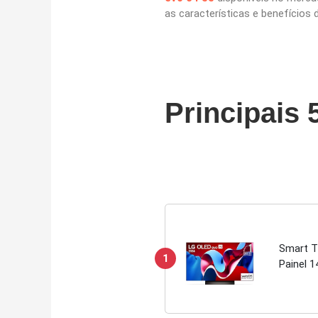
as características e benefícios
Principais 
Smart T
1
Painel 1
Dolby A