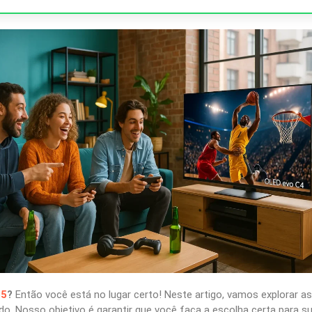
55
?
Então você está no lugar certo! Neste artigo, vamos explorar 
o. Nosso objetivo é garantir que você faça a escolha certa para 