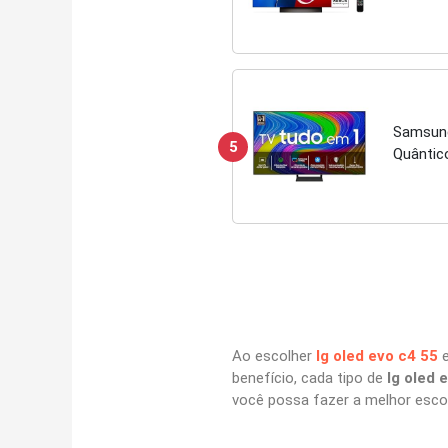
Dolby A
Samsung
5
Quântico
Ao escolher
lg oled evo c4 55
e
benefício, cada tipo de
lg oled 
você possa fazer a melhor esco