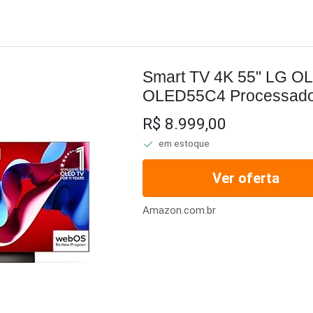
Smart TV 4K 55" LG O
OLED55C4 Processador
144Hz Intensificador de
R$ 8.999,00
Slim Dolby Vision Dolb
em estoque
Ver oferta
Amazon.com.br