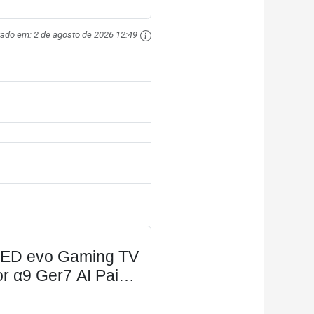
zado em:
2 de agosto de 2026 12:49
LED evo Gaming TV
 α9 Ger7 AI Painel
m Dolby Vision
reeSync