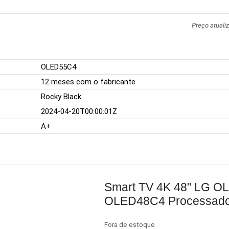
Preço atuali
OLED55C4
12 meses com o fabricante
Rocky Black
2024-04-20T00:00:01Z
A+
Smart TV 4K 48" LG O
OLED48C4 Processador
144Hz Design Ultra Sli
Fora de estoque
Dolby Atmos G-Sync F