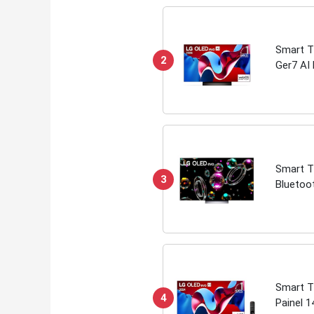
Smart T
2
Ger7 AI 
Sync Fr
Smart T
3
Bluetoo
Smart T
4
Painel 1