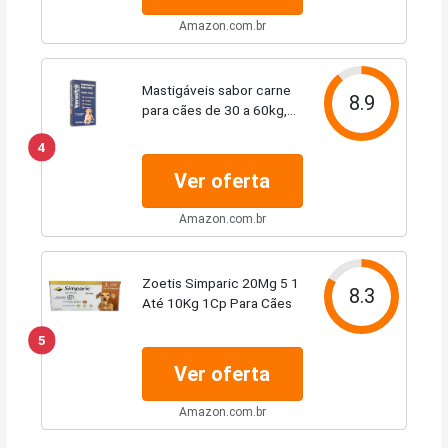
Amazon.com.br
Mastigáveis sabor carne
8.9
para cães de 30 a 60kg,
Triplo Ação contra pulgas,
4
carrapatos e vermes, 4
comprimidos
Ver oferta
Amazon.com.br
Zoetis Simparic 20Mg 5 1
8.3
Até 10Kg 1Cp Para Cães
5
Ver oferta
Amazon.com.br