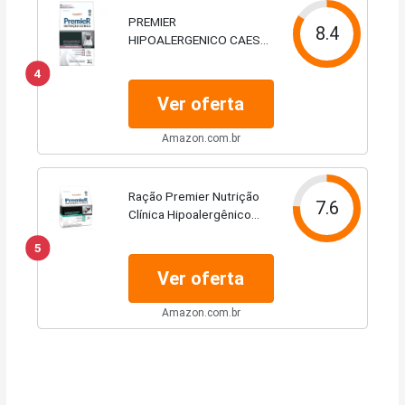
PREMIER
8.4
HIPOALERGENICO CAES
2KG
4
Ver oferta
Amazon.com.br
Ração Premier Nutrição
7.6
Clínica Hipoalergênico
Hidrolisada e Mandioca
5
Cães Pequeno Porte 2kg
Ver oferta
Amazon.com.br