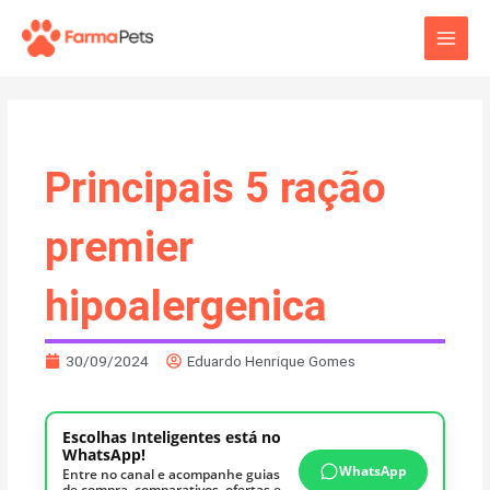
Ir
Main
para
o
Men
conteúdo
Principais 5 ração
premier
hipoalergenica
30/09/2024
Eduardo Henrique Gomes
Escolhas Inteligentes está no
WhatsApp!
WhatsApp
Entre no canal e acompanhe guias
de compra, comparativos, ofertas e