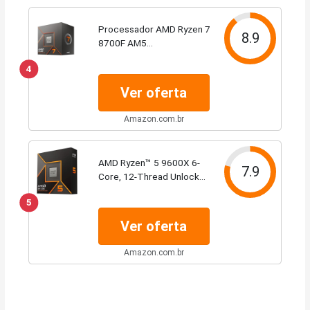
Processador AMD Ryzen 7
8.9
8700F AM5
100100001590BOX
4
Ver oferta
Amazon.com.br
AMD Ryzen™ 5 9600X 6-
7.9
Core, 12-Thread Unlocked
Desktop Processor
5
Ver oferta
Amazon.com.br