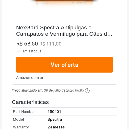
NexGard Spectra Antipulgas e
Carrapatos e Vermífugo para Cães de
2 a 3,5kg - 1 tablete
R$ 68,50
R$ 111,00
em estoque
Ver oferta
Amazon.com.br
Preço atualizado em:
30 de julho de 2026 06:05
Características
Part Number
150401
Model
Spectra
Warranty
24 meses