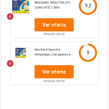
NEXGARD SPECTRA (P)
9.2
3,6KG ATÉ 7,5KG
4
Ver oferta
Amazon.com.br
NexGard Spectra
9
Antipulgas, Carrapatos e
Vermífugos para Cães de
5
3,6 a 7,5kg - 3 tabletes
Ver oferta
Amazon.com.br