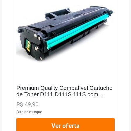
Premium Quality Compatível Cartucho
de Toner D111 D111S 111S com
impressoras M2020 M2020W M2022
R$ 49,90
M2070, alta qualidade, impressora
Fora de estoque
laser, black, Preto
Ver oferta