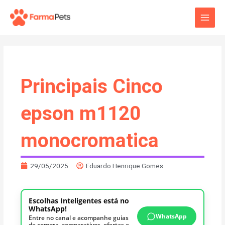
Ir
Main
para
o
Men
conteúdo
Principais Cinco
epson m1120
monocromatica
29/05/2025
Eduardo Henrique Gomes
Escolhas Inteligentes está no
WhatsApp!
WhatsApp
Entre no canal e acompanhe guias
de compra, comparativos, ofertas e