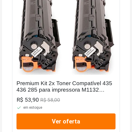
Premium Kit 2x Toner Compatível 435
436 285 para impressora M1132
M1210 M1212NF P1102W P1005
R$ 53,90
R$ 58,00
P1006 P1505 M1217 NFW M1120
em estoque
MFP P1102 P1109W 1132MFP
Ver oferta