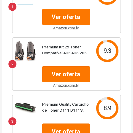
de Tinta Monocromática,
1
Wi-Fi Direct, Bivolt
Ver oferta
Amazon.com.br
Premium Kit 2x Toner
9.3
Compatível 435 436 285
para impressora M1132
2
M1210 M1212NF P1102W
P1005 P1006 P1505
Ver oferta
M1217 NFW M1120 MFP
P1102 P1109W 1132MFP
Amazon.com.br
Premium Quality Cartucho
8.9
de Toner D111 D111S
111S Compatível com
3
impressoras M2020
M2020W M2022 M2070
Ver oferta