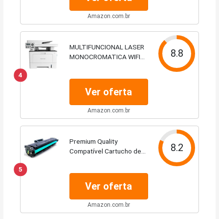
Amazon.com.br
MULTIFUNCIONAL LASER
8.8
MONOCROMATICA WIFI
ELGIN PANTUM
4
BM5100ADW 40PPM
127V
Ver oferta
Amazon.com.br
Premium Quality
8.2
Compatível Cartucho de
Toner D111 D111S 111S
5
com impressoras M2020
M2020W M2022 M2070,
Ver oferta
alta qualidade, impressora
laser, black, Preto
Amazon.com.br