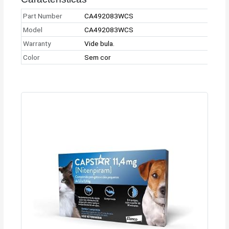
Part Number
CA492083WCS
Model
CA492083WCS
Warranty
Vide bula.
Color
Sem cor