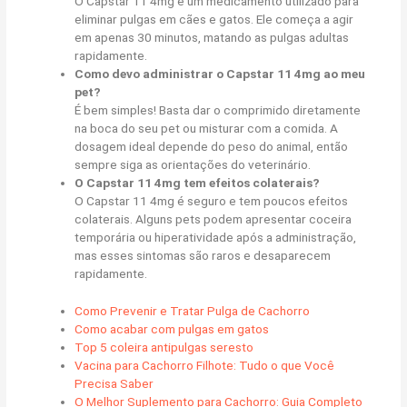
O Capstar 11 4mg é um medicamento utilizado para
eliminar pulgas em cães e gatos. Ele começa a agir
em apenas 30 minutos, matando as pulgas adultas
rapidamente.
Como devo administrar o Capstar 11 4mg ao meu
pet?
É bem simples! Basta dar o comprimido diretamente
na boca do seu pet ou misturar com a comida. A
dosagem ideal depende do peso do animal, então
sempre siga as orientações do veterinário.
O Capstar 11 4mg tem efeitos colaterais?
O Capstar 11 4mg é seguro e tem poucos efeitos
colaterais. Alguns pets podem apresentar coceira
temporária ou hiperatividade após a administração,
mas esses sintomas são raros e desaparecem
rapidamente.
Como Prevenir e Tratar Pulga de Cachorro
Como acabar com pulgas em gatos
Top 5 coleira antipulgas seresto
Vacina para Cachorro Filhote: Tudo o que Você
Precisa Saber
O Melhor Suplemento para Cachorro: Guia Completo