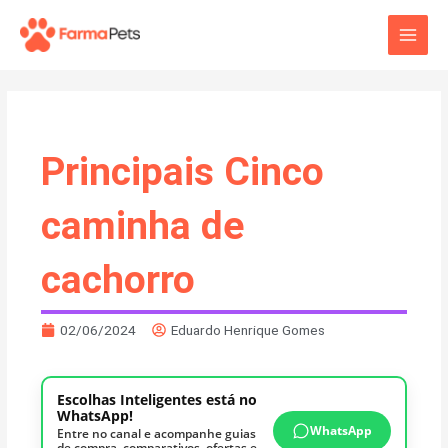
Ir
Main
para
o
Men
conteúdo
Principais Cinco
caminha de
cachorro
02/06/2024
Eduardo Henrique Gomes
Escolhas Inteligentes está no
WhatsApp!
WhatsApp
Entre no canal e acompanhe guias
de compra, comparativos, ofertas e