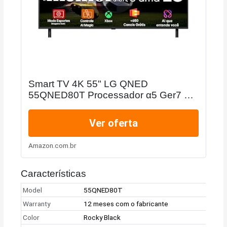
Smart TV 4K 55" LG QNED
55QNED80T Processador α5 Ger7 AI
Quantum Dot Nanocell Local Dimming
Design Super Slim Alexa/Chromecast
Ver oferta
integrado webOS 24
Amazon.com.br
Características
Model
55QNED80T
Warranty
12 meses com o fabricante
Color
Rocky Black