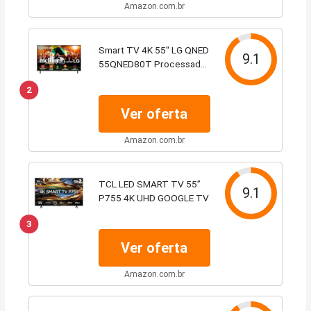
Amazon.com.br
Smart TV 4K 55" LG QNED
9.1
55QNED80T Processador
α5 Ger7 AI Quantum Dot
2
Nanocell Local Dimming
Design Super Slim
Ver oferta
Alexa/Chromecast
integrado webOS 24
Amazon.com.br
TCL LED SMART TV 55”
9.1
P755 4K UHD GOOGLE TV
3
Ver oferta
Amazon.com.br