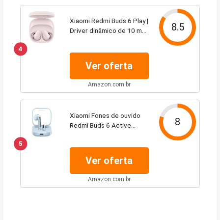
Xiaomi Redmi Buds 6 Play |
8.5
Driver dinâmico de 10 mm
| Redução de ruído de IA |
4
Vida útil da bateria de até
36 horas | Bluetooth® 5.4 |
Ver oferta
Controle de toque -...
Amazon.com.br
Xiaomi Fones de ouvido
8
Redmi Buds 6 Active
(versão global), fones de
5
ouvido Bluetooth de 5,4
polegadas, bateria de
Ver oferta
longa duração de 30H,
cancelamento de...
Amazon.com.br