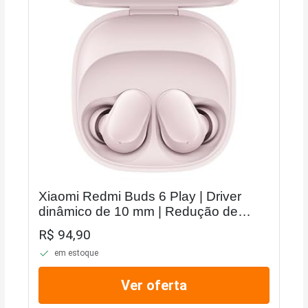
Xiaomi Redmi Buds 6 Play | Driver
dinâmico de 10 mm | Redução de
ruído de IA | Vida útil da bateria de até
R$ 94,90
36 horas | Bluetooth® 5.4 | Controle de
em estoque
toque -...
Ver oferta