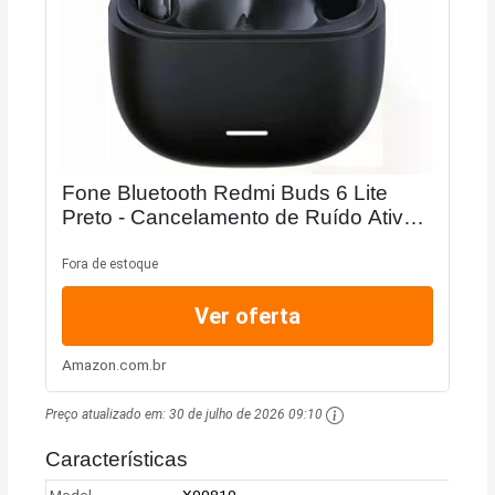
Fone Bluetooth Redmi Buds 6 Lite
Preto - Cancelamento de Ruído Ativo e
Bateria de 38 horas - Produto Global -
Não Oficial Brasil
Fora de estoque
Ver oferta
Amazon.com.br
Preço atualizado em:
30 de julho de 2026 09:10
Características
Model
X00810