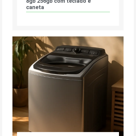
8gb 256gb com teclado e
caneta