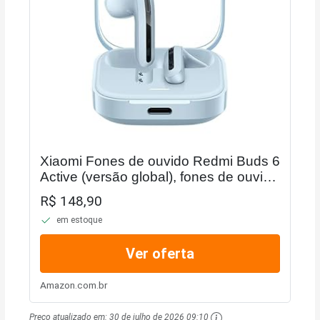
Xiaomi Fones de ouvido Redmi Buds 6
Active (versão global), fones de ouvido
Bluetooth de 5,4 polegadas, bateria de
R$ 148,90
longa duração de 30H, cancelamento
em estoque
de...
Ver oferta
Amazon.com.br
Preço atualizado em:
30 de julho de 2026 09:10