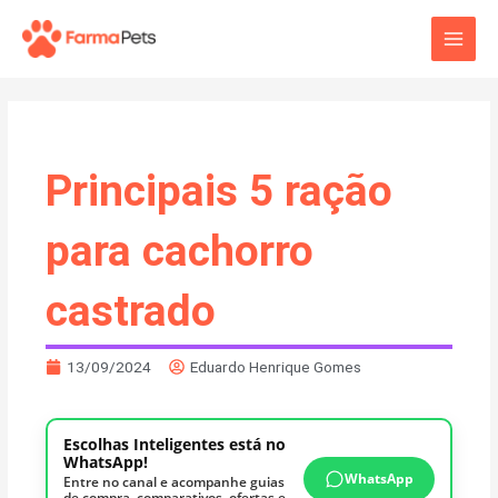
Ir
Main
para
o
Men
conteúdo
Principais 5 ração
para cachorro
castrado
13/09/2024
Eduardo Henrique Gomes
Escolhas Inteligentes está no
WhatsApp!
WhatsApp
Entre no canal e acompanhe guias
de compra, comparativos, ofertas e