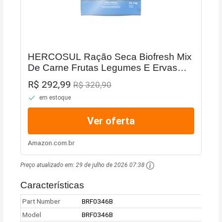
HERCOSUL Ração Seca Biofresh Mix
De Carne Frutas Legumes E Ervas
Frescas Cães Castrados De Raças
R$ 292,99
R$ 320,90
Médias 10 1Kg
em estoque
Ver oferta
Amazon.com.br
Preço atualizado em:
29 de julho de 2026 07:38
Características
Part Number
BRF0346B
Model
BRF0346B