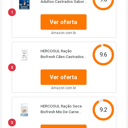
Adultos Castrados Sabor
Frango e Salmão 12kg
1
Ver oferta
Amazon.com.br
HERCOSUL Ração
9.6
Biofresh Cães Castrados
Raças Pequenas E Minis
2
10 1 Kg
Ver oferta
Amazon.com.br
HERCOSUL Ração Seca
9.2
Biofresh Mix De Carne
Frutas Legumes E Ervas
3
Frescas Cães Castrados