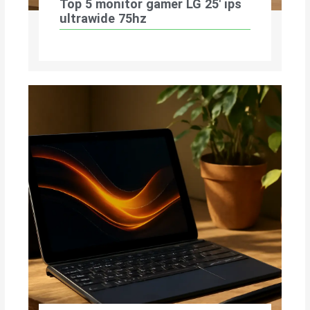
Top 5 monitor gamer LG 25′ ips
ultrawide 75hz