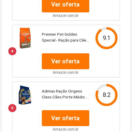
De Raças Médias 10 1Kg
Ver oferta
Amazon.com.br
Premier Pet Golden
9.1
Special - Ração para Cães
Adultos, Sabor Frango e
4
Carne, 15kg
Ver oferta
Amazon.com.br
Adimax Ração Origens
8.2
Class Cães Porte Médio E
Grande Carne E Frango 15
5
Kg
Ver oferta
Amazon.com.br