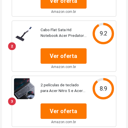
Ver oferta
Amazon.com.br
Cabo Flat Sata Hd
9.2
Notebook Acer Predator
Helios 300 Ph315-53
2
N20c3 Nbx0002Q900
Ver oferta
Amazon.com.br
2 películas de teclado
8.9
para Acer Nitro 5 e Acer
Predator Helios 300, Nitro
3
5 AN515-45/43/44
AN515-58/57/56/54/55
Ver oferta
AN517-54/53/51/52,
Predator Helios 300...
Amazon.com.br