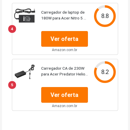
Carregador de laptop de
8.8
180W para Acer Nitro 5 7
Predator Triton 300 500
4
Predator Helios 300
Gaming PH315-52 PH315-
Ver oferta
51 G3-571 G3-572 AN515
PT314 PT315 PT515...
Amazon.com.br
Carregador CA de 230W
8.2
para Acer Predator Helios
300 PH315-53 54 55 Nitro
5
5 16 17 AN16-51 AN17-71
AN517-4216 Adaptador
Ver oferta
de energia para laptop
para jogos...
Amazon.com.br