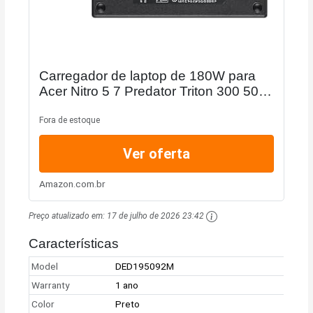
Carregador de laptop de 180W para
Acer Nitro 5 7 Predator Triton 300 500
Predator Helios 300 Gaming PH315-
52 PH315-51 G3-571 G3-572 AN515
Fora de estoque
PT314 PT315 PT515...
Ver oferta
Amazon.com.br
Preço atualizado em:
17 de julho de 2026 23:42
Características
Model
DED195092M
Warranty
1 ano
Color
Preto