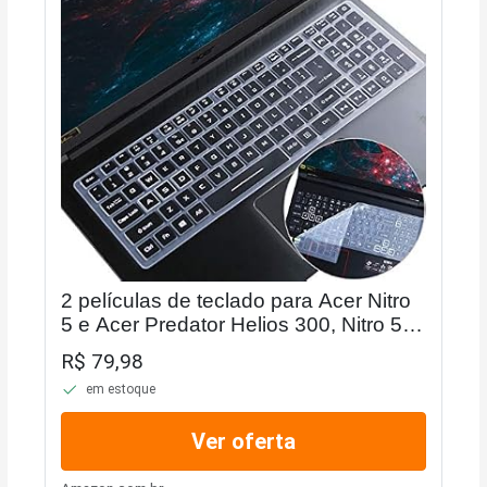
2 películas de teclado para Acer Nitro
5 e Acer Predator Helios 300, Nitro 5
AN515-45/43/44 AN515-
R$ 79,98
58/57/56/54/55 AN517-54/53/51/52,
em estoque
Predator Helios 300...
Ver oferta