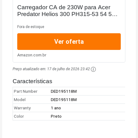
Carregador CA de 230W para Acer
Predator Helios 300 PH315-53 54 55
Nitro 5 16 17 AN16-51 AN17-71
AN517-4216 Adaptador de energia
Fora de estoque
para laptop para jogos...
Ver oferta
Amazon.com.br
Preço atualizado em:
17 de julho de 2026 23:42
Características
Part Number
DED195118M
Model
DED195118M
Warranty
1 ano
Color
Preto