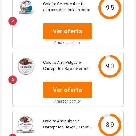
Coleira Seresto® anti-
9.5
carrapatos e pulgas para
cães acima de 8kg
2
Ver oferta
Amazon.com.br
Coleira Anti Pulgas e
9.3
Carrapatos Bayer Seresto
para Cães e Gatos Acima
3
de 8kg - acima de 8kg
Ver oferta
Amazon.com.br
Coleira Antipulgas e
8.9
Carrapatos Bayer Seresto
para Cães acima de 8kg -