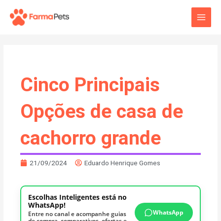
Ir
Main
para
o
Men
conteúdo
Cinco Principais
Opções de casa de
cachorro grande
21/09/2024
Eduardo Henrique Gomes
Escolhas Inteligentes está no
WhatsApp!
WhatsApp
Entre no canal e acompanhe guias
de compra, comparativos, ofertas e