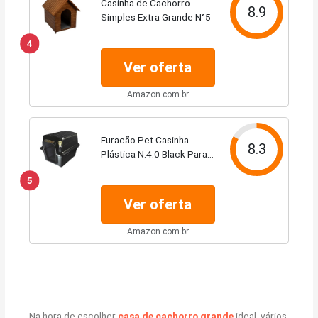
Casinha de Cachorro
8.9
Simples Extra Grande N°5
4
Ver oferta
Amazon.com.br
Furacão Pet Casinha
8.3
Plástica N.4.0 Black Para
Cães
5
Ver oferta
Amazon.com.br
Na hora de escolher
casa de cachorro grande
ideal, vários