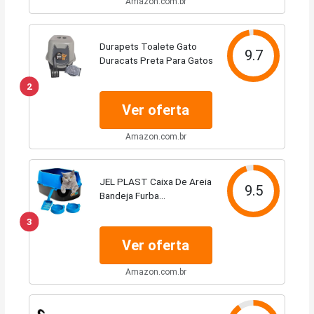
Amazon.com.br
Durapets Toalete Gato
9.7
Duracats Preta Para Gatos
2
Ver oferta
Amazon.com.br
JEL PLAST Caixa De Areia
9.5
Bandeja Furba
Desmontável P/Gatos
3
(Azul)
Ver oferta
Amazon.com.br