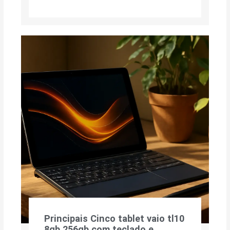
Principais Cinco tablet vaio tl10
8gb 256gb com teclado e