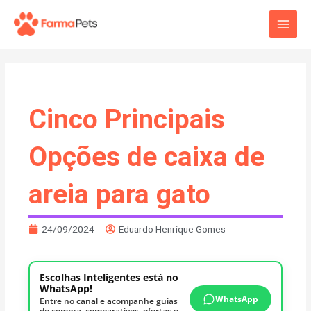
Ir
Main
para
o
Men
conteúdo
Cinco Principais
Opções de caixa de
areia para gato
24/09/2024
Eduardo Henrique Gomes
Escolhas Inteligentes está no
WhatsApp!
WhatsApp
Entre no canal e acompanhe guias
de compra, comparativos, ofertas e