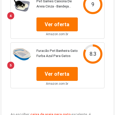
Pet Games Caixona De
9
Areia Cinza - Bandeja
Higiênica Para Gatos
4
Tamanho:Extra Grande
Ver oferta
Amazon.com.br
Furacão Pet Banheira Gato
8.3
Furba Azul Para Gatos
5
Ver oferta
Amazon.com.br
Ao escolher
caixa de areia para gato
excelente, é