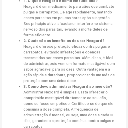
1. O que é Nexgard e como ele funciona?
Nexgard é um medicamento para cães que combate
pulgas e carrapatos. Ele age rapidamente, matando
esses parasitas em poucas horas após a ingestão.
Seu princípio ativo, afoxolaner, interfere no sistema
nervoso dos parasitas, levando à morte deles de
forma eficiente.
2. Quais são os benefícios de usar Nexgard?
Nexgard oferece proteção eficaz contra pulgas e
carrapatos, evitando infestações e doenças
transmitidas por esses parasitas. Além disso, é fácil
de administrar, pois vem em formato mastigável com
sabor agradável para os cães. Outra vantagem é a
ação rápida e duradoura, proporcionando um mês de
proteção com uma única dose.
3. Como devo administrar Nexgard ao meu cão?
Administrar Nexgard é simples. Basta oferecer o
comprimido mastigável diretamente ao seu cão,
como se fosse um petisco. Certifique-se de que ele
consuma a dose completa. A frequência de
administração é mensal, ou seja, uma dose a cada 30
dias, garantindo a proteção contínua contra pulgas e
carrapatos.