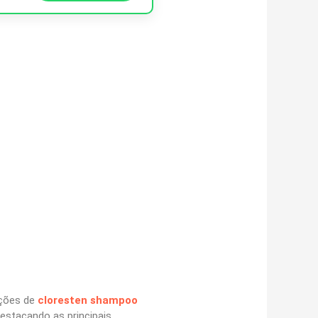
pções de
cloresten shampoo
estacando as principais