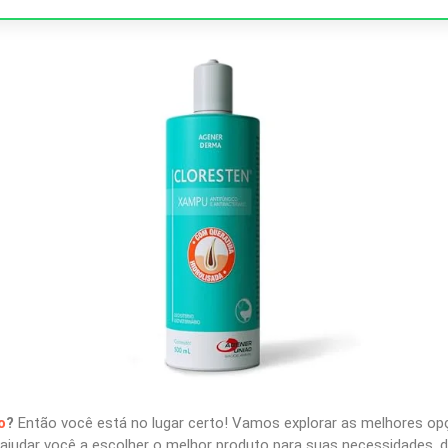
o
?
Então você está no lugar certo! Vamos explorar as melhores o
judar você a escolher o melhor produto para suas necessidades, d