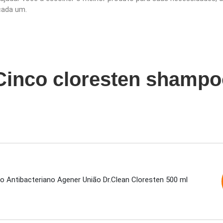
 cada um.
 Cinco cloresten shamp
 Antibacteriano Agener União Dr.Clean Cloresten 500 ml