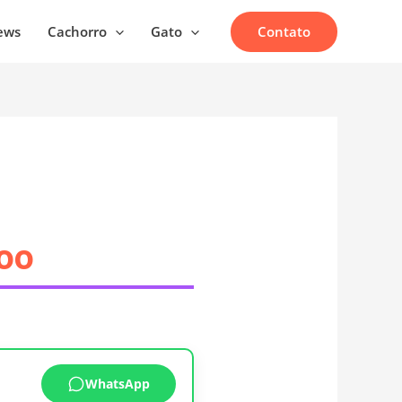
Contato
ews
Cachorro
Gato
poo
WhatsApp