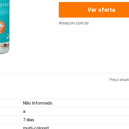
Ver oferta
Amazon.com.br
Preço atual
Não Informado
a
7 dias
multi-colored