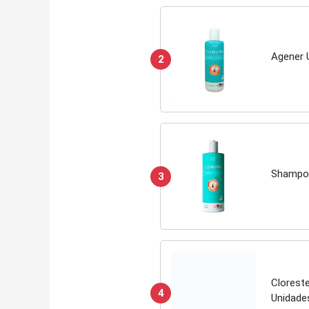
Agener 
2
Shampoo
3
Clorest
4
Unidade