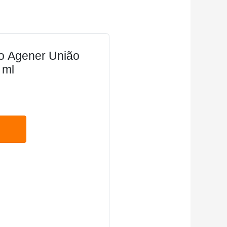
o Agener União
 ml