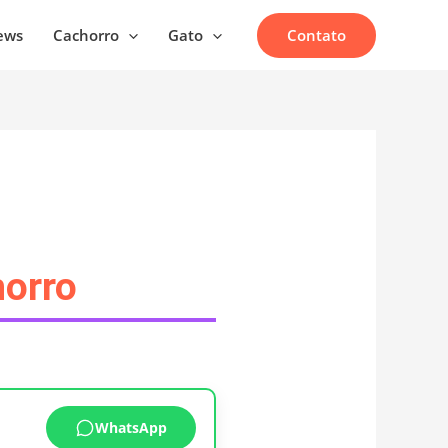
Contato
ews
Cachorro
Gato
horro
WhatsApp