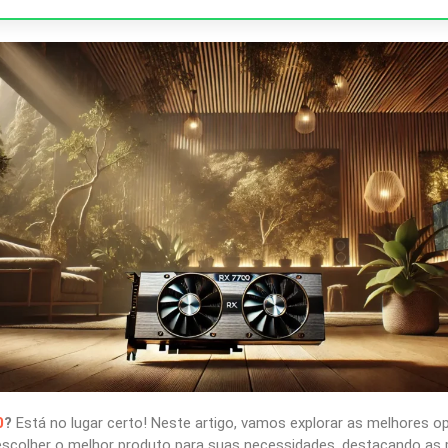
0
?
Está no lugar certo! Neste artigo, vamos explorar as melhores 
colher o melhor produto para suas necessidades, destacando as pr