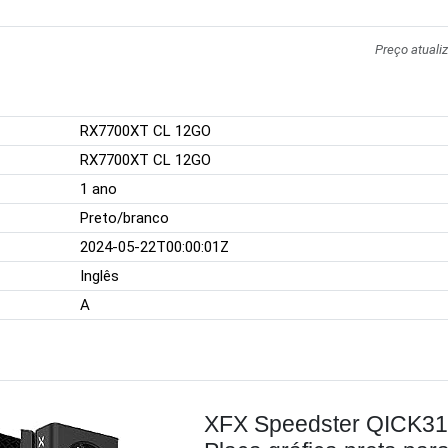
Preço atuali
RX7700XT CL 12GO
RX7700XT CL 12GO
1 ano
Preto/branco
2024-05-22T00:00:01Z
Inglês
A
XFX Speedster QICK31