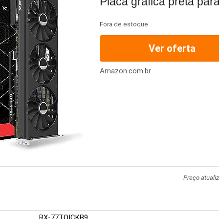
Placa gráfica preta pa
GDDR6 HDMI 3xDP, A
Fora de estoque
77TQICKB9
Ver oferta
Amazon.com.br
Preço atuali
RX-77TQICKB9