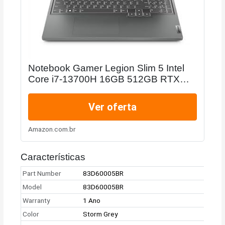
Notebook Gamer Legion Slim 5 Intel
Core i7-13700H 16GB 512GB RTX
4050 6GB W11 16" WQXGA
83D60005BR
Ver oferta
Amazon.com.br
Características
Part Number
83D60005BR
Model
83D60005BR
Warranty
1 Ano
Color
Storm Grey