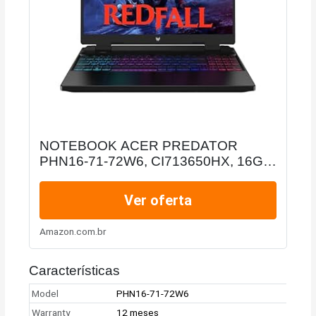
NOTEBOOK ACER PREDATOR
PHN16-71-72W6, CI713650HX, 16GB,
512GB SSD, 8G-GDDR6, RTX 4060,
WNHASL64, BLACK, FHD16
Ver oferta
Amazon.com.br
Características
Model
PHN16-71-72W6
Warranty
12 meses