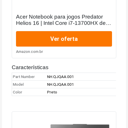
Acer Notebook para jogos Predator
Helios 16 | Intel Core i7-13700HX de
13ª geração | NVIDIA GeForce RTX
4060 | Tela G-SYNC de 16 polegadas
Ver oferta
2560 x 1600 165Hz...
Amazon.com.br
Características
Part Number
NH.QJQAA.001
Model
NH.QJQAA.001
Color
Preto