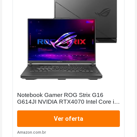
Notebook Gamer ROG Strix G16
G614JI NVIDIA RTX4070 Intel Core i9
13980HX 32GB Ram 1TB SSD
Windows 11 Tela 16" 240Hz FHD Gray
Ver oferta
- N4440W
Amazon.com.br