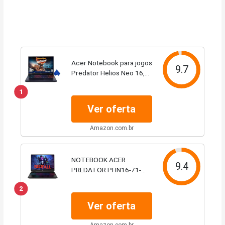
Acer Notebook para jogos
9.7
Predator Helios Neo 16,
tela WUXGA ComfyView
1
IPS 165Hz de 165 Hz, Intel
Core i9-14900HX, 16 GB
Ver oferta
de RAM, SSD de 1 TB,
gráficos GeForce...
Amazon.com.br
NOTEBOOK ACER
9.4
PREDATOR PHN16-71-
72W6, CI713650HX, 16GB,
2
512GB SSD, 8G-GDDR6,
RTX 4060, WNHASL64,
Ver oferta
BLACK, FHD16
Amazon.com.br