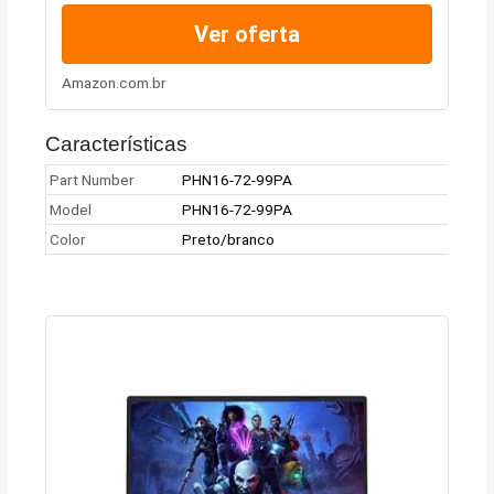
Core i9-14900HX, 16 GB de RAM,
Ver oferta
SSD de 1 TB, gráficos GeForce...
Amazon.com.br
Características
Part Number
PHN16-72-99PA
Model
PHN16-72-99PA
Color
Preto/branco