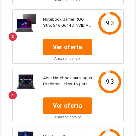
Notebook Gamer ROG
9.3
Strix G16 G614JI NVIDIA
RTX4070 Intel Core i9
3
13980HX 32GB Ram 1TB
SSD Windows 11 Tela 16"
Ver oferta
240Hz FHD Gray - N4440W
Amazon.com.br
Acer Notebook para jogos
9.3
Predator Helios 16 | Intel
Core i7-13700HX de 13ª
4
geração | NVIDIA GeForce
RTX 4060 | Tela G-SYNC
Ver oferta
de 16 polegadas 2560 x
1600 165Hz...
Amazon.com.br