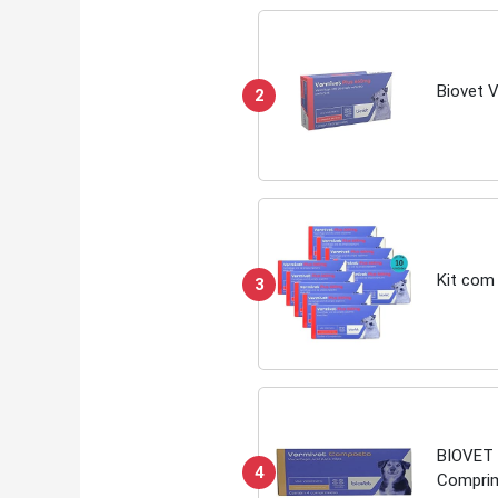
Biovet 
2
Kit com
3
BIOVET 
4
Compri