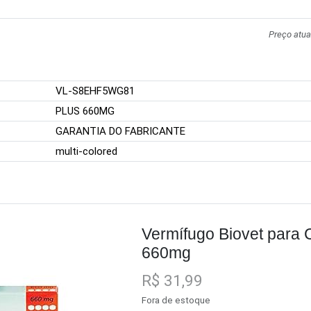
Preço atua
VL-S8EHF5WG81
PLUS 660MG
GARANTIA DO FABRICANTE
multi-colored
Vermífugo Biovet para 
660mg
R$ 31,99
Fora de estoque