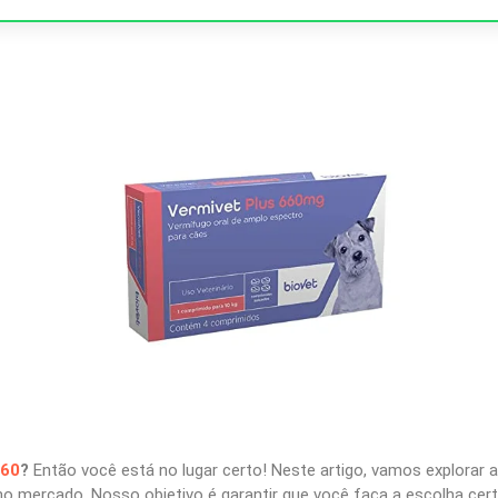
660
?
Então você está no lugar certo! Neste artigo, vamos explorar
no mercado. Nosso objetivo é garantir que você faça a escolha cer