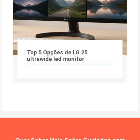
Top 5 Opções de LG 25
ultrawide led monitor