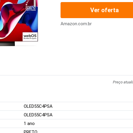
Ver oferta
Amazon.com.br
Preço atual
OLED55C4PSA
OLED55C4PSA
1 ano
PRETO