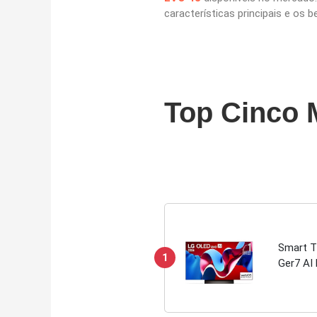
características principais e os 
Top Cinco 
Smart T
1
Ger7 AI 
Sync Fr