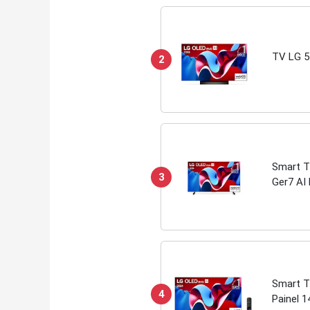
TV LG 5
2
Smart T
3
Ger7 AI 
Sync Fr
Smart T
4
Painel 1