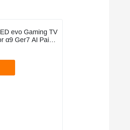
LED evo Gaming TV
 α9 Ger7 AI Painel
m Dolby Vision
reeSync