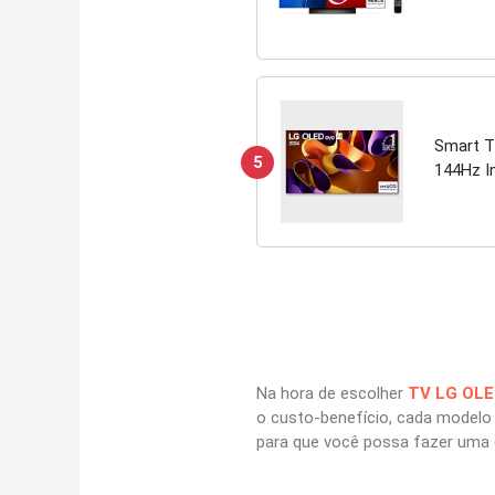
Dolby A
Smart T
5
144Hz In
Dolby A
Na hora de escolher
TV LG OLE
o custo-benefício, cada modelo
para que você possa fazer uma 