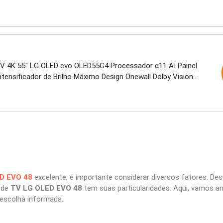
tmos
V 4K 55" LG OLED evo OLED55G4 Processador α11 AI Painel
tensificador de Brilho Máximo Design Onewall Dolby Vision
tmos
D EVO 48
excelente, é importante considerar diversos fatores. Desd
 de
TV LG OLED EVO 48
tem suas particularidades. Aqui, vamos an
escolha informada.