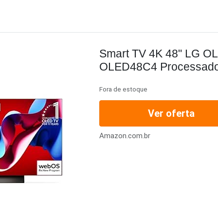
Smart TV 4K 48" LG O
OLED48C4 Processador
144Hz Design Ultra Sli
Fora de estoque
Dolby Atmos G-Sync F
Ver oferta
Amazon.com.br