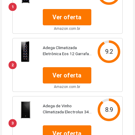
Acabamento em Alumínio
1
(ACB12)
Ver oferta
Amazon.com.br
Adega Climatizada
9.2
Eletrônica Eos 12 Garrafas
Eae12 Bivolt
2
Ver oferta
Amazon.com.br
Adega de Vinho
8.9
Climatizada Electrolux 34
Garrafas Uma Porta com
3
Painel Digital (WSF34) -
127 Volts
Ver oferta