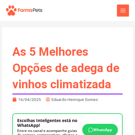
Ir
Main
para
o
Men
conteúdo
As 5 Melhores
Opções de adega de
vinhos climatizada
16/04/2025
Eduardo Henrique Gomes
Escolhas Inteligentes está no
WhatsApp!
WhatsApp
Entre no canal e acompanhe guias
de compra, comparativos, ofertas e