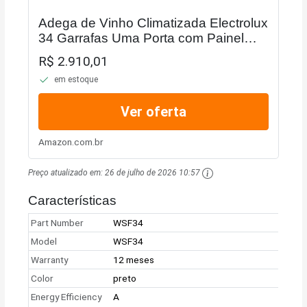
Adega de Vinho Climatizada Electrolux
34 Garrafas Uma Porta com Painel
Digital (WSF34) - 127 Volts
R$ 2.910,01
em estoque
Ver oferta
Amazon.com.br
Preço atualizado em:
26 de julho de 2026 10:57
Características
Part Number
WSF34
Model
WSF34
Warranty
12 meses
Color
preto
Energy Efficiency
A